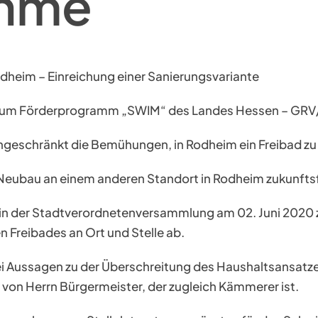
ahme
dheim – Einreichung einer Sanierungsvariante
g) zum Förderprogramm „SWIM“ des Landes Hessen – G
eschränkt die Bemühungen, in Rodheim ein Freibad zu 
n Neubau an einem anderen Standort in Rodheim zukunfts
 der Stadtverordnetenversammlung am 02. Juni 2020 zeic
 Freibades an Ort und Stelle ab.
rlei Aussagen zu der Überschreitung des Haushaltsansatz
von Herrn Bürgermeister, der zugleich Kämmerer ist.