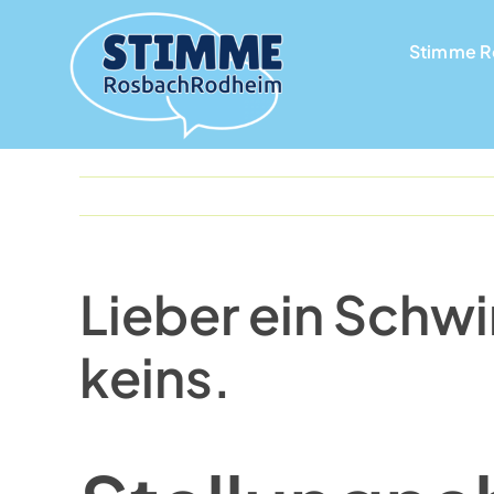
Skip
to
Stimme 
Stimme 
content
Lieber ein Schw
keins.