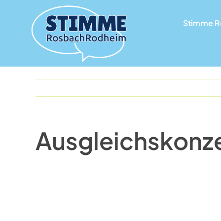
Skip
to
Stimme 
Stimme 
content
Ausgleichskonz