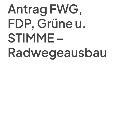
Antrag FWG,
FDP, Grüne u.
STIMME –
Radwegeausbau