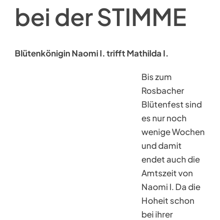
bei der STIMME
Blütenkönigin Naomi I. trifft Mathilda I.
Bis zum
Rosbacher
Blütenfest sind
es nur noch
wenige Wochen
und damit
endet auch die
Amtszeit von
Naomi I. Da die
Hoheit schon
bei ihrer