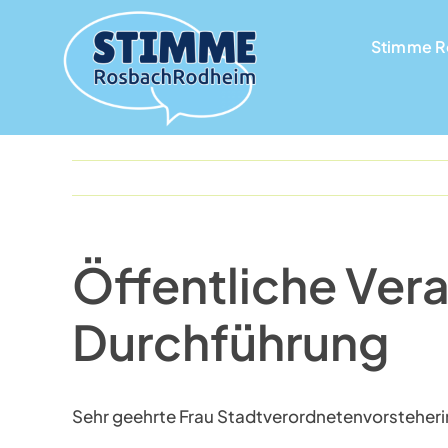
Skip
to
Stimme 
Stimme 
content
Öffentliche Vera
Durchführung
Sehr geehrte Frau Stadtverordnetenvorsteheri